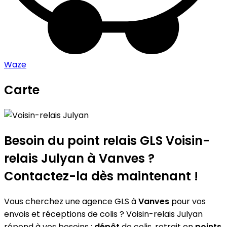
Waze
Carte
Leaflet
|
©
OpenStreetMap
contributors
Voisin-relais Julyan
+
−
Besoin du point relais GLS
Voisin-
relais Julyan
à Vanves ?
Contactez-la dès maintenant !
Vous cherchez une agence GLS à
Vanves
pour vos
envois et réceptions de colis ? Voisin-relais Julyan
répond à vos besoins :
dépôt
de colis, retrait en
points