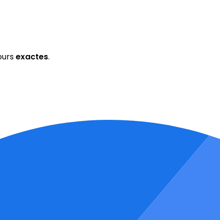
ours
exactes
.