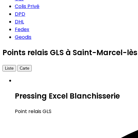
Colis Privé
DPD
DHL
Fedex
Geodis
Points relais GLS à Saint-Marcel-l
Liste
Carte
Pressing Excel Blanchisserie
Point relais GLS