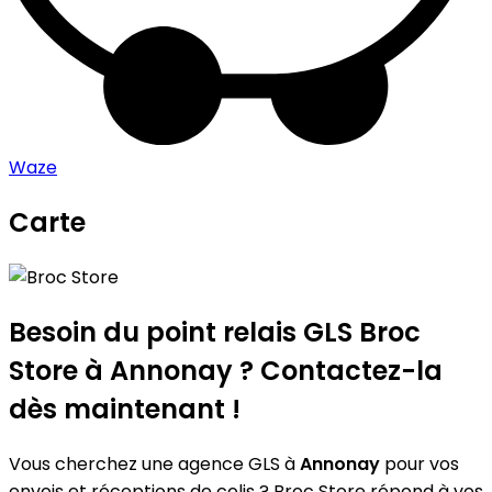
Waze
Carte
Leaflet
|
©
OpenStreetMap
contributors
Broc Store
+
−
Besoin du point relais GLS
Broc
Store
à Annonay ? Contactez-la
dès maintenant !
Vous cherchez une agence GLS à
Annonay
pour vos
envois et réceptions de colis ? Broc Store répond à vos