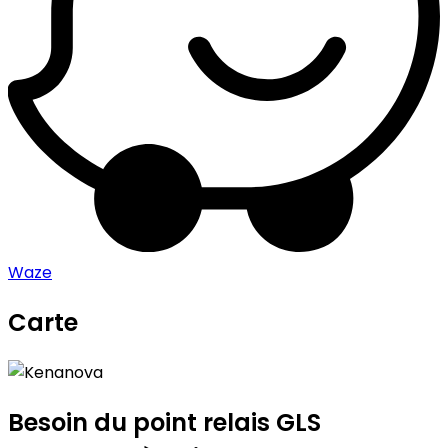
Waze
Carte
Leaflet
|
©
OpenStreetMap
contributors
Kenanova
+
−
Besoin du point relais GLS