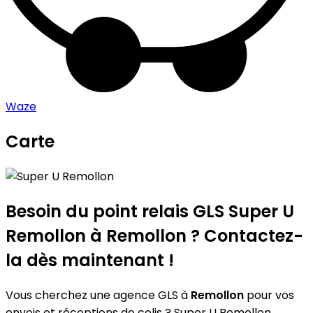
Waze
Carte
Leaflet
|
©
OpenStreetMap
contributors
Super U Remollon
+
−
Besoin du point relais GLS
Super U
Remollon
à Remollon ? Contactez-
la dès maintenant !
Vous cherchez une agence GLS à
Remollon
pour vos
envois et réceptions de colis ? Super U Remollon