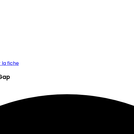
la fiche
 Gap