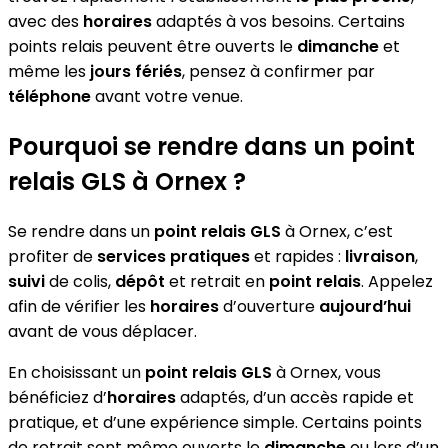
avec des
horaires
adaptés à vos besoins. Certains
points relais peuvent être ouverts le
dimanche
et
même les
jours fériés
, pensez à confirmer par
téléphone
avant votre venue.
Pourquoi se rendre dans un point
relais GLS à Ornex ?
Se rendre dans un
point relais GLS
à Ornex, c’est
profiter de
services pratiques
et rapides :
livraison
,
suivi
de colis,
dépôt
et retrait en
point relais
. Appelez
afin de vérifier les
horaires
d’ouverture
aujourd’hui
avant de vous déplacer.
En choisissant un
point relais GLS
à Ornex, vous
bénéficiez d’
horaires
adaptés, d’un accès rapide et
pratique, et d’une expérience simple. Certains points
de retrait sont même ouverts le
dimanche
ou lors d’un