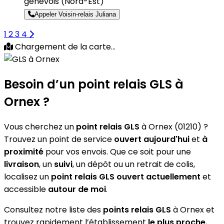
genevois
(Nord-Est)
Appeler Voisin-relais Juliana
1
2
3
4
Chargement de la carte...
Besoin d’un
point relais GLS
à
Ornex ?
Vous cherchez un
point relais GLS
à Ornex (01210) ?
Trouvez un point de service
ouvert aujourd'hui
et
à
proximité
pour vos envois. Que ce soit pour une
livraison
, un
suivi
, un dépôt ou un retrait de colis,
localisez un
point relais GLS
ouvert actuellement
et
accessible
autour de moi
.
Consultez notre liste des
points relais GLS
à Ornex et
trouvez rapidement l’établissement
le plus proche
,