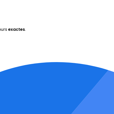
ours
exactes
.