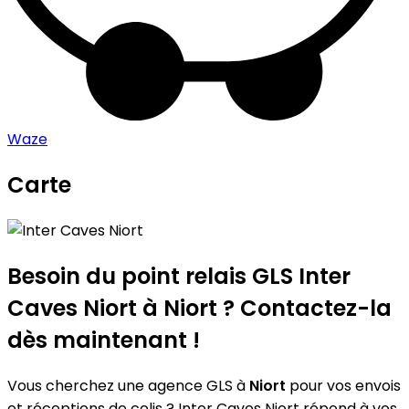
Waze
Carte
Leaflet
|
©
OpenStreetMap
contributors
Inter Caves Niort
+
−
Besoin du point relais GLS
Inter
Caves Niort
à Niort ? Contactez-la
dès maintenant !
Vous cherchez une agence GLS à
Niort
pour vos envois
et réceptions de colis ? Inter Caves Niort répond à vos