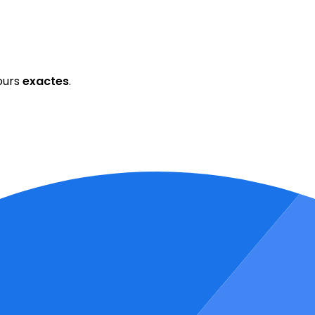
ours
exactes
.