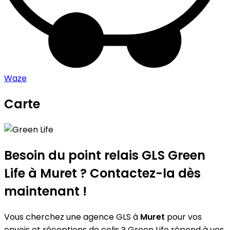
Waze
Carte
Leaflet
|
©
OpenStreetMap
contributors
Green Life
+
−
Besoin du point relais GLS
Green
Life
à Muret ? Contactez-la dès
maintenant !
Vous cherchez une agence GLS à
Muret
pour vos
envois et réceptions de colis ? Green Life répond à vos