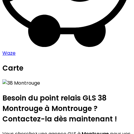
Waze
Carte
Leaflet
|
©
OpenStreetMap
contributors
38 Montrouge
+
−
Besoin du point relais GLS
38
Montrouge
à Montrouge ?
Contactez-la dès maintenant !
Vous cherchez une agence GLS à
Montrouge
pour vos