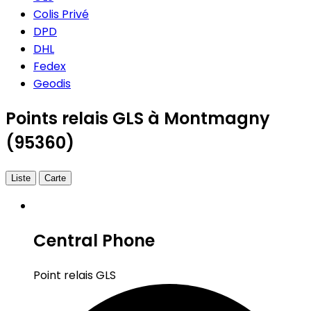
Colis Privé
DPD
DHL
Fedex
Geodis
Points relais GLS à Montmagny
(95360)
Liste
Carte
Central Phone
Point relais GLS