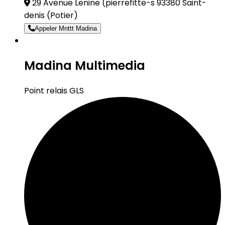
29 Avenue Lenine (pierrefitte-s 93380 Saint-
denis
(Potier)
Appeler Mnttt Madina
Madina Multimedia
Point relais GLS