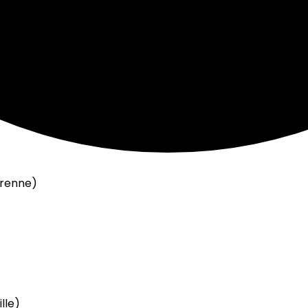
arenne)
lle)