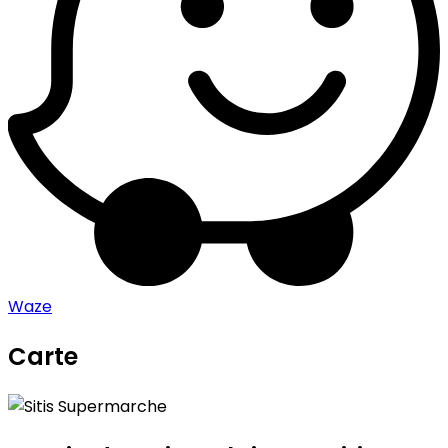
Waze
Carte
Leaflet
|
©
OpenStreetMap
contributors
Sitis Supermarche
+