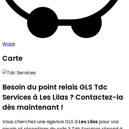
Waze
Carte
Leaflet
|
©
OpenStreetMap
contributors
Tdc Services
+
−
Besoin du point relais GLS
Tdc
Services
à Les Lilas ? Contactez-la
dès maintenant !
Vous cherchez une agence GLS à
Les Lilas
pour vos
envois et réceptions de colis ? Tdc Services répond à