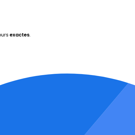
ours
exactes
.