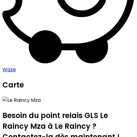
Waze
Carte
Leaflet
|
©
OpenStreetMap
contributors
Le Raincy Mza
+
−
Besoin du point relais GLS
Le
Raincy Mza
à Le Raincy ?
Contactez-la dès maintenant !