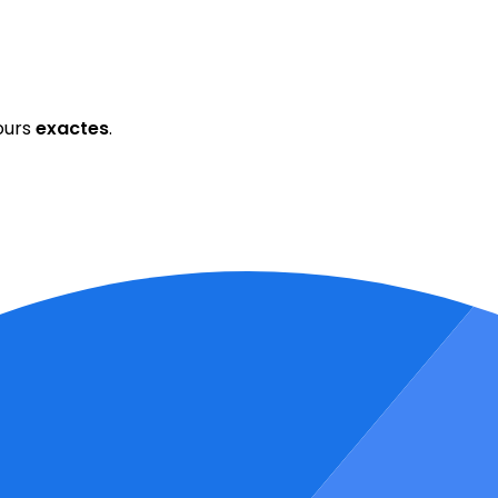
ours
exactes
.