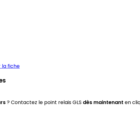
la fiche
es
urs
? Contactez le point relais GLS
dès maintenant
en cli