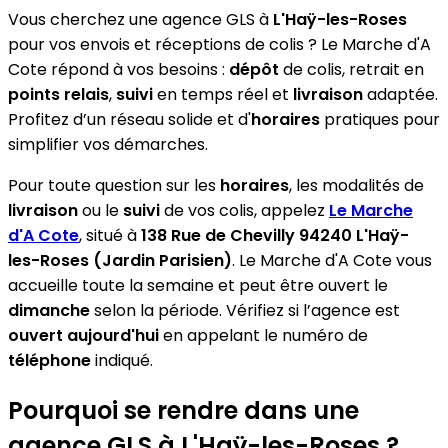
Vous cherchez une agence GLS à
L'Haÿ-les-Roses
pour vos envois et réceptions de colis ? Le Marche d'A
Cote répond à vos besoins :
dépôt
de colis, retrait en
points relais
,
suivi
en temps réel et
livraison
adaptée.
Profitez d’un réseau solide et d'
horaires
pratiques pour
simplifier vos démarches.
Pour toute question sur les
horaires
, les modalités de
livraison
ou le
suivi
de vos colis, appelez
Le Marche
d'A Cote
, situé à
138 Rue de Chevilly 94240 L'Haÿ-
les-Roses (Jardin Parisien)
. Le Marche d'A Cote vous
accueille toute la semaine et peut être ouvert le
dimanche
selon la période. Vérifiez si l’agence est
ouvert aujourd'hui
en appelant le numéro de
téléphone
indiqué.
Pourquoi se rendre dans une
agence GLS à L'Haÿ-les-Roses ?