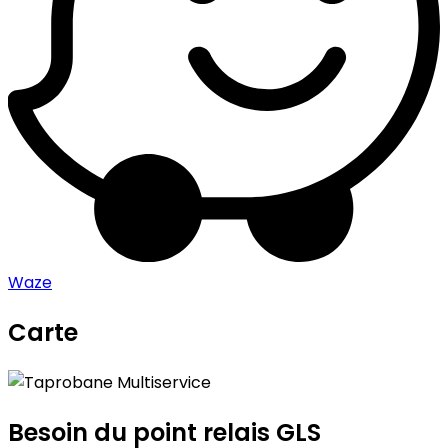
Waze
Carte
Leaflet
|
©
OpenStreetMap
contributors
Taprobane Multiservice
+
−
Besoin du point relais GLS