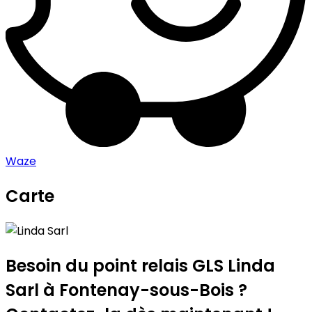
Waze
Carte
Leaflet
|
©
OpenStreetMap
contributors
Linda Sarl
+
−
Besoin du point relais GLS
Linda
Sarl
à Fontenay-sous-Bois ?