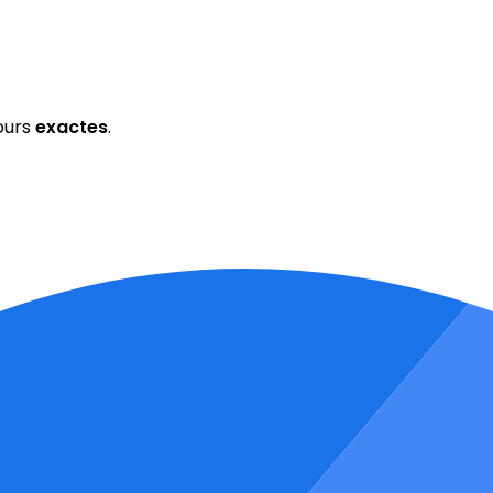
ours
exactes
.