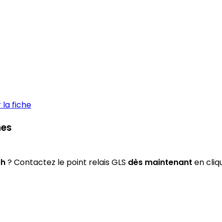
la fiche
nes
ch
? Contactez le point relais GLS
dès maintenant
en cliq