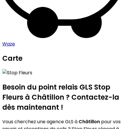
Waze
Carte
Leaflet
|
©
OpenStreetMap
contributors
Stop Fleurs
+
−
Besoin du point relais GLS
Stop
Fleurs
à Châtillon ? Contactez-la
dès maintenant !
Vous cherchez une agence GLS à
Châtillon
pour vos
envois et réceptions de colis ? Stop Fleurs répond à