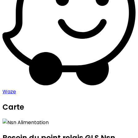
Waze
Carte
Leaflet
|
©
OpenStreetMap
contributors
Nsn Alimentation
+
−
Besoin du point relais GLS
Nsn