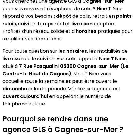
Vous cherchez une agence GLS à
Cagnes-sur-Mer
pour vos envois et réceptions de colis ? Nine T Nine
répond à vos besoins :
dépôt
de colis, retrait en
points
relais
,
suivi
en temps réel et
livraison
adaptée.
Profitez d’un réseau solide et d'
horaires
pratiques pour
simplifier vos démarches.
Pour toute question sur les
horaires
, les modalités de
livraison
ou le
suivi
de vos colis, appelez
Nine T Nine
,
situé à
7 Rue Pasqualini 06800 Cagnes-sur-Mer (Le
Centre-Le Haut de Cagnes)
. Nine T Nine vous
accueille toute la semaine et peut être ouvert le
dimanche
selon la période. Vérifiez si l’agence est
ouvert aujourd'hui
en appelant le numéro de
téléphone
indiqué.
Pourquoi se rendre dans une
agence GLS à Cagnes-sur-Mer ?