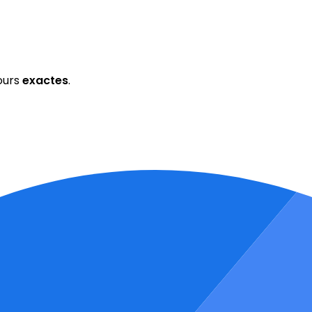
ours
exactes
.