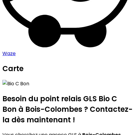
Waze
Carte
Leaflet
|
©
OpenStreetMap
contributors
Bio C Bon
+
−
Besoin du point relais GLS
Bio C
Bon
à Bois-Colombes ? Contactez-
la dès maintenant !
Vous cherchez une agence GLS à
Bois-Colombes