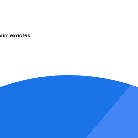
ours
exactes
.