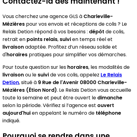
Contactez-la dès maintenant !
Vous cherchez une agence GLS à
Charleville-
Mézières
pour vos envois et réceptions de colis ? Le
Relais Detion répond à vos besoins :
dépôt
de colis,
retrait en
points relais
,
suivi
en temps réel et
livraison
adaptée. Profitez d’un réseau solide et
d'
horaires
pratiques pour simplifier vos démarches.
Pour toute question sur les
horaires
, les modalités de
livraison
ou le
suivi
de vos colis, appelez
Le Relais
Detion
, situé à
9 Rue de l'Avenir 08000 Charleville-
Mézières (Étion Nord)
. Le Relais Detion vous accueille
toute la semaine et peut être ouvert le
dimanche
selon la période. Vérifiez si l’agence est
ouvert
aujourd'hui
en appelant le numéro de
téléphone
indiqué.
Pourquoi se rendre dans une