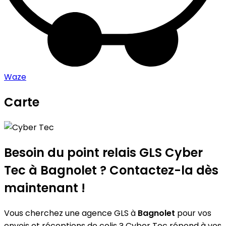
Waze
Carte
Leaflet
|
©
OpenStreetMap
contributors
Cyber Tec
+
−
Besoin du point relais GLS
Cyber
Tec
à Bagnolet ? Contactez-la dès
maintenant !
Vous cherchez une agence GLS à
Bagnolet
pour vos
envois et réceptions de colis ? Cyber Tec répond à vos