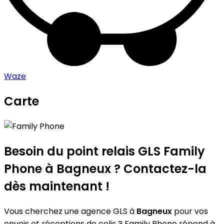
Waze
Carte
Leaflet
|
©
OpenStreetMap
contributors
Family Phone
+
−
Besoin du point relais GLS
Family
Phone
à Bagneux ? Contactez-la
dès maintenant !
Vous cherchez une agence GLS à
Bagneux
pour vos
envois et réceptions de colis ? Family Phone répond à