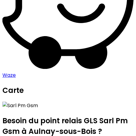
Waze
Carte
Leaflet
|
©
OpenStreetMap
contributors
Sarl Pm Gsm
+
−
Besoin du point relais GLS
Sarl Pm
Gsm
à Aulnay-sous-Bois ?