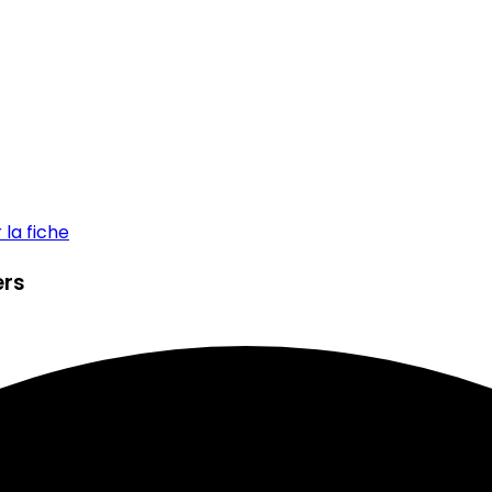
la fiche
ers