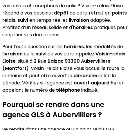
vos envois et réceptions de colis ? Voisin-relais Eloise
répond à vos besoins :
dépôt
de colis, retrait en
points
relais
,
suivi
en temps réel et
livraison
adaptée.
Profitez d’un réseau solide et d'
horaires
pratiques pour
simplifier vos démarches.
Pour toute question sur les
horaires
, les modalités de
livraison
ou le
suivi
de vos colis, appelez
Voisin-relais
Eloise
, situé à
2 Rue Balzac 93300 Aubervilliers
(Montfort)
. Voisin-relais Eloise vous accueille toute la
semaine et peut être ouvert le
dimanche
selon la
période. Vérifiez si l’agence est
ouvert aujourd'hui
en
appelant le numéro de
téléphone
indiqué.
Pourquoi se rendre dans une
agence GLS à Aubervilliers ?
Se rendre dans une agence ou un point relais GLS,