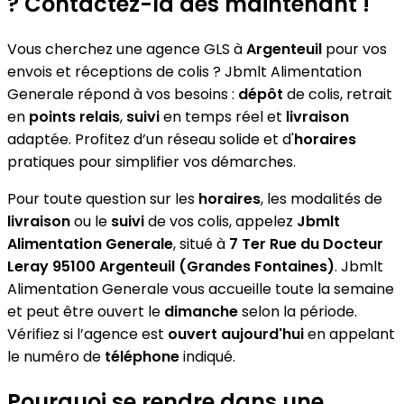
? Contactez-la dès maintenant !
Vous cherchez une agence GLS à
Argenteuil
pour vos
envois et réceptions de colis ? Jbmlt Alimentation
Generale répond à vos besoins :
dépôt
de colis, retrait
en
points relais
,
suivi
en temps réel et
livraison
adaptée. Profitez d’un réseau solide et d'
horaires
pratiques pour simplifier vos démarches.
Pour toute question sur les
horaires
, les modalités de
livraison
ou le
suivi
de vos colis, appelez
Jbmlt
Alimentation Generale
, situé à
7 Ter Rue du Docteur
Leray 95100 Argenteuil (Grandes Fontaines)
. Jbmlt
Alimentation Generale vous accueille toute la semaine
et peut être ouvert le
dimanche
selon la période.
Vérifiez si l’agence est
ouvert aujourd'hui
en appelant
le numéro de
téléphone
indiqué.
Pourquoi se rendre dans une