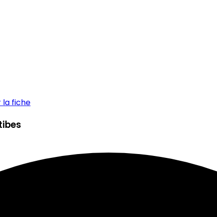
la fiche
tibes