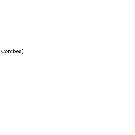
s Combes)
)