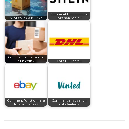
Comment fonctionne la
Suivi colis Colis Privé
livraison Shein ?
Combien coûte l'envoi
d'un colis ?
Colis DHL perdu
Comment fonctionne la
Comment envoyer un
livraison eBay ?
colis Vinted ?