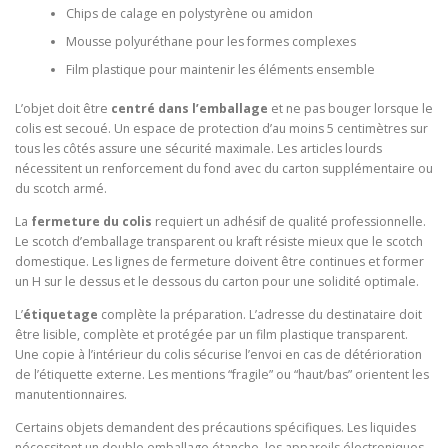
Chips de calage en polystyrène ou amidon
Mousse polyuréthane pour les formes complexes
Film plastique pour maintenir les éléments ensemble
L’objet doit être
centré dans l’emballage
et ne pas bouger lorsque le
colis est secoué. Un espace de protection d’au moins 5 centimètres sur
tous les côtés assure une sécurité maximale. Les articles lourds
nécessitent un renforcement du fond avec du carton supplémentaire ou
du scotch armé.
La
fermeture du colis
requiert un adhésif de qualité professionnelle.
Le scotch d’emballage transparent ou kraft résiste mieux que le scotch
domestique. Les lignes de fermeture doivent être continues et former
un H sur le dessus et le dessous du carton pour une solidité optimale.
L’
étiquetage
complète la préparation. L’adresse du destinataire doit
être lisible, complète et protégée par un film plastique transparent.
Une copie à l’intérieur du colis sécurise l’envoi en cas de détérioration
de l’étiquette externe. Les mentions “fragile” ou “haut/bas” orientent les
manutentionnaires.
Certains objets demandent des précautions spécifiques. Les liquides
nécessitent un double emballage étanche, les appareils électroniques