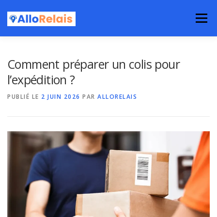
Aller
au
Menu
contenu
Comment préparer un colis pour
l’expédition ?
PUBLIÉ LE
2 JUIN 2026
PAR
ALLORELAIS