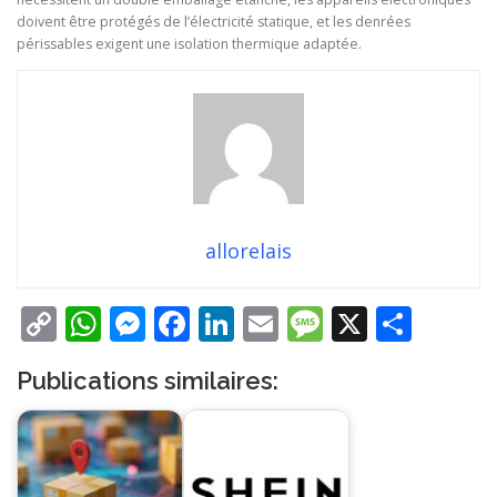
doivent être protégés de l’électricité statique, et les denrées
périssables exigent une isolation thermique adaptée.
allorelais
Copy
WhatsApp
Messenger
Facebook
LinkedIn
Email
Message
X
Part
Link
Publications similaires: