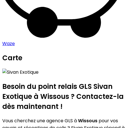
Waze
Carte
Leaflet
|
©
OpenStreetMap
contributors
Sivan Exotique
+
−
Besoin du point relais GLS
Sivan
Exotique
à Wissous ? Contactez-la
dès maintenant !
Vous cherchez une agence GLS à
Wissous
pour vos
envois et réceptions de colis ? Sivan Exotique répond à