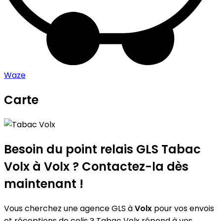
Waze
Carte
Leaflet
|
©
OpenStreetMap
contributors
Tabac Volx
+
−
Besoin du point relais GLS
Tabac
Volx
à Volx ? Contactez-la dès
maintenant !
Vous cherchez une agence GLS à
Volx
pour vos envois
et réceptions de colis ? Tabac Volx répond à vos