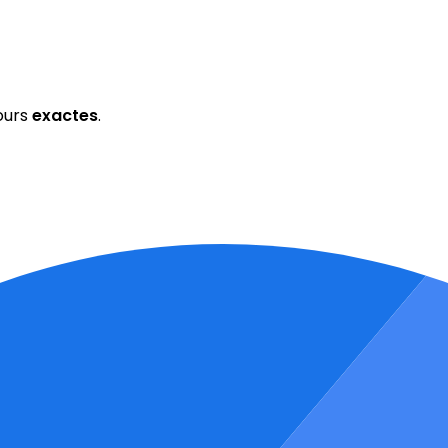
ours
exactes
.