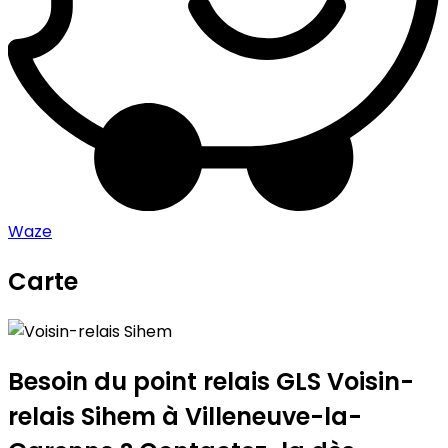
Waze
Carte
Leaflet
|
©
OpenStreetMap
contributors
Voisin-relais Sihem
+
−
Besoin du point relais GLS
Voisin-
relais Sihem
à Villeneuve-la-