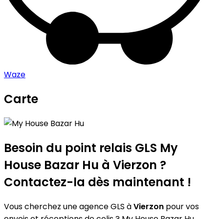
Waze
Carte
Leaflet
|
©
OpenStreetMap
contributors
My House Bazar Hu
+
−
Besoin du point relais GLS
My
House Bazar Hu
à Vierzon ?
Contactez-la dès maintenant !
Vous cherchez une agence GLS à
Vierzon
pour vos
envois et réceptions de colis ? My House Bazar Hu