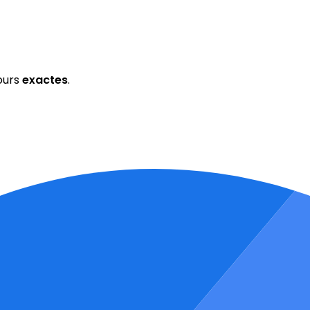
ours
exactes
.