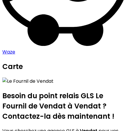
Waze
Carte
Leaflet
|
©
OpenStreetMap
contributors
Le Fournil de Vendat
+
−
Besoin du point relais GLS
Le
Fournil de Vendat
à Vendat ?
Contactez-la dès maintenant !
Vous cherchez une agence GLS à
Vendat
pour vos