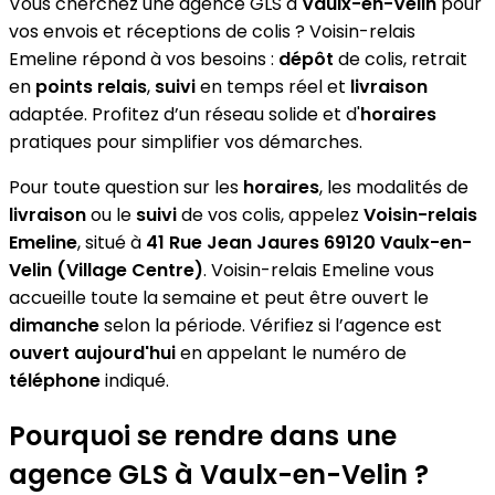
Vous cherchez une agence GLS à
Vaulx-en-Velin
pour
vos envois et réceptions de colis ? Voisin-relais
Emeline répond à vos besoins :
dépôt
de colis, retrait
en
points relais
,
suivi
en temps réel et
livraison
adaptée. Profitez d’un réseau solide et d'
horaires
pratiques pour simplifier vos démarches.
Pour toute question sur les
horaires
, les modalités de
livraison
ou le
suivi
de vos colis, appelez
Voisin-relais
Emeline
, situé à
41 Rue Jean Jaures 69120 Vaulx-en-
Velin (Village Centre)
. Voisin-relais Emeline vous
accueille toute la semaine et peut être ouvert le
dimanche
selon la période. Vérifiez si l’agence est
ouvert aujourd'hui
en appelant le numéro de
téléphone
indiqué.
Pourquoi se rendre dans une
agence GLS à Vaulx-en-Velin ?