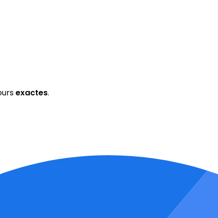
ours
exactes
.