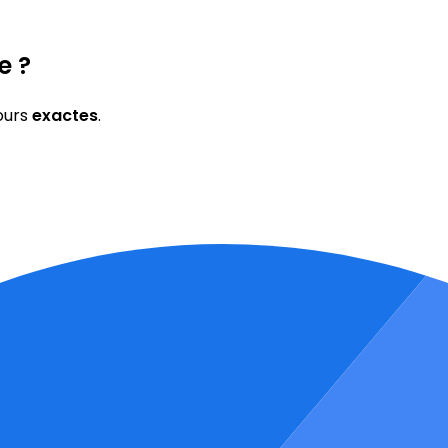
e ?
ours
exactes
.